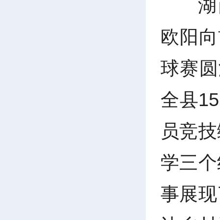
湖
欧阳向
球赛圆
全县1
员竞技
学三个
事展现