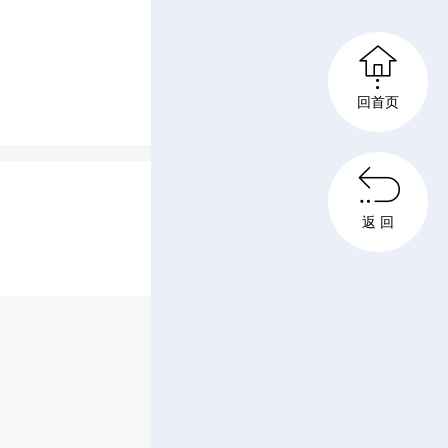

回首页
彩。高中

职业中专
返 回
锋队员在
挂球门死
初中组赛
点球大战