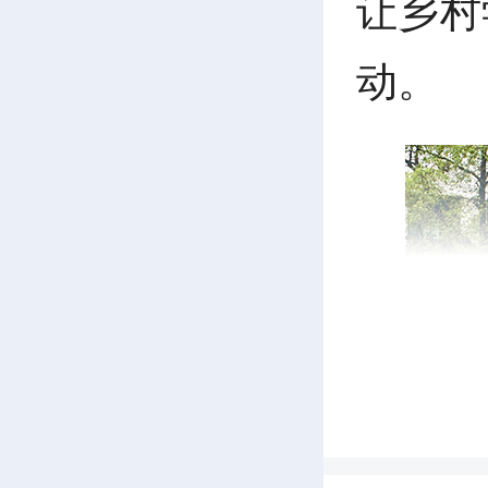
让乡村
动。