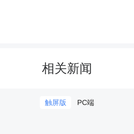
赛场上，不同组别各有精
倒计时现场，县三中与县
相关新闻
对抗进入白热化，三中前
然起脚，足球如炮弹般直
PC端
触屏版
记“绝杀”捧回冠军奖杯；
木中学与金兰中学女队的