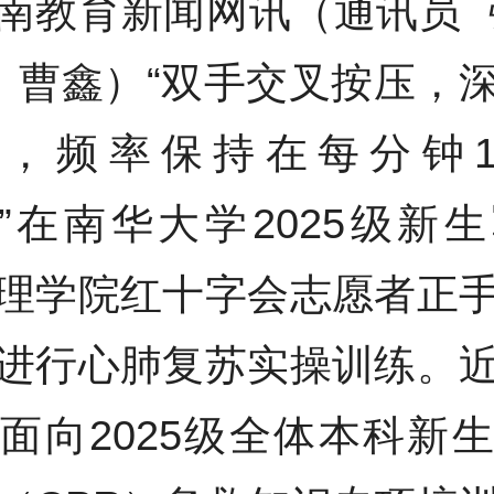
南教育新闻网讯（通讯员
 曹鑫）“双手交叉按压，
，频率保持在每分钟100
”在南华大学2025级新
理学院红十字会志愿者正
进行心肺复苏实操训练。
面向2025级全体本科新