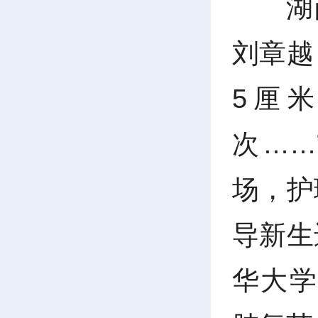
湖
刘章越
5厘米
次……
场，护
导新生
华大学