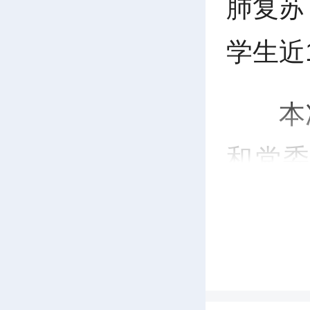
肺复苏
学生近
本
和党
办，
馆”与
目”的