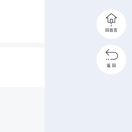
准衔接新

缝融合。
回首页

返 回