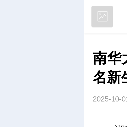
南华
名新
2025-10-0