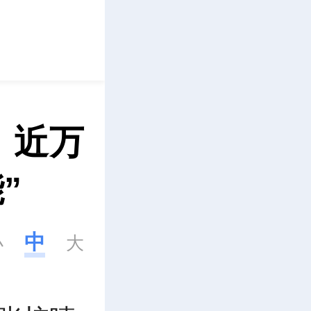
立即下载
 近万
”
中
小
大