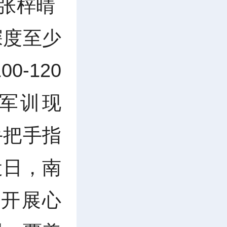
 张梓晴
深度至少
-120
生军训现
手把手指
近日，南
生开展心