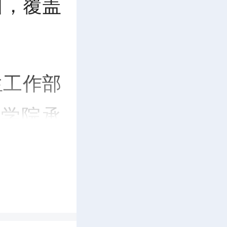
训，覆盖
生工作部
学院承
学星火
学普及项
“生命教