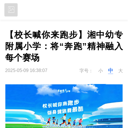
立即下载
【校长喊你来跑步】湘中幼专
附属小学：将“奔跑”精神融入
每个赛场
中
2025-05-09 16:38:07
字号：
小
大