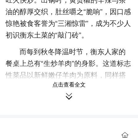
旺火快炒。出锅时，黄贡椒的辛辣与茶
油的醇厚交织，肚丝嚼之“脆响”，因口感
惊艳被食客誉为“三湘惊雷”，成为不少人
初识衡东土菜的“敲门砖”。
而每到秋冬降温时节，衡东人家的
餐桌上总有“生炒羊肉”的身影。这道标志
性菜品以新鲜嫩仔羊肉为原料，同样搭
点击查看全文
配黄贡椒，用茶油旺火快炒而成。炒好

的羊肉鲜嫩不柴，黄贡椒脆爽不烂，热
气腾腾的锅里，每一口都兼具烟火气与
食物本真，不仅是驱寒暖身的家常美味
更被称作衡东饮食文化的“活名片”。
