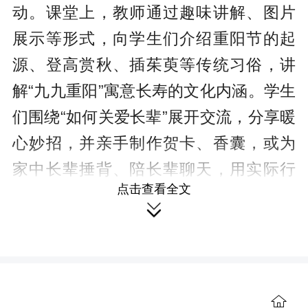
动。课堂上，教师通过趣味讲解、图片
展示等形式，向学生们介绍重阳节的起
源、登高赏秋、插茱萸等传统习俗，讲
解“九九重阳”寓意长寿的文化内涵。学生
们围绕“如何关爱长辈”展开交流，分享暖
心妙招，并亲手制作贺卡、香囊，或为
家中长辈捶背、陪长辈聊天，用实际行
点击查看全文
动传递孝心与关爱。“这次活动让学生们

了解传统节日魅力，将敬老美德内化于
心、外化于行，厚植学生文化自信与道
德情怀。”该校党支部书记、校长何兰
说。
