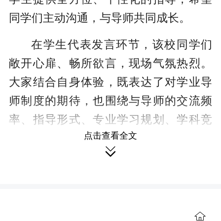
同学们主动沟通，与导师共同成长。
在学生代表发言环节，该校同学们
敞开心扉、畅所欲言，现场气氛热烈。
大家结合自身体验，既表达了对学业导
师制度的期待，也围绕与导师的交流频
率、指导形式、专业学习规划、学科竞
点击查看全文
赛参与、考研就业指导等问题提出了中

肯的意见和建议。
针对同学们的诉求，欧阳波仪与该
校各职能部门负责人进行了现场回应与

互动。他们就同学们关心的课表优化、