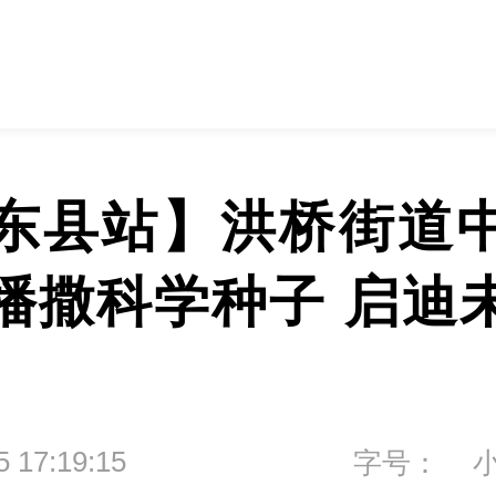
东县站】洪桥街道
播撒科学种子 启迪
5 17:19:15
字号：