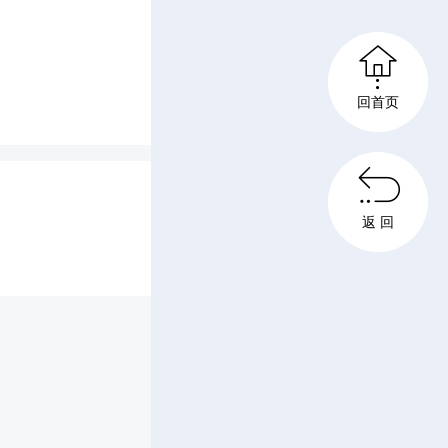

回首页

是与高科
返 回
只灵敏的
瞪大了
还能对大