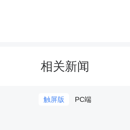
动最让人激动的环节，就
相关新闻
人面对面！当老师展示那
应机器人“蝎子”时，大家都
PC端
触屏版
它不仅能自动避开障碍，