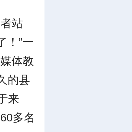
记者站
了！”一
多媒体教
久的县
于来
60多名