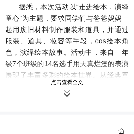
据悉，本次活动以“走进绘本，演绎
童心”为主题，要求同学们与爸爸妈妈一
起用废旧材料制作服装和道具，并通过
服装、道具、妆容等手段，cos绘本角
色，演绎绘本故事。活动中，来自一年
级7个班级的14名选手用天真烂漫的表演
展现了丰富多彩的绘本世界。从经典童
点击查看全文
话《白雪公主》《卖火柴的小女孩》到

充满英雄气概的《木兰从军》《王二
小》，从温暖友爱的《助人为乐的小蜜
蜂》到充满奇思妙想的《毛毛虫出门》

《秋天的魔法》，每一个节目都凝聚了