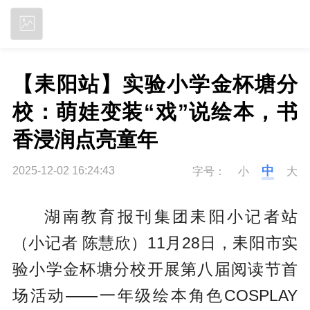
立即下载
【耒阳站】实验小学金杯塘分
校：萌娃变装“戏”说绘本，书
香浸润点亮童年
中
2025-12-02 16:24:43
字号：
小
大
湖南教育报刊集团耒阳小记者站
（小记者 陈慧欣）11月28日，耒阳市实
验小学金杯塘分校开展第八届阅读节首
场活动——一年级绘本角色COSPLAY