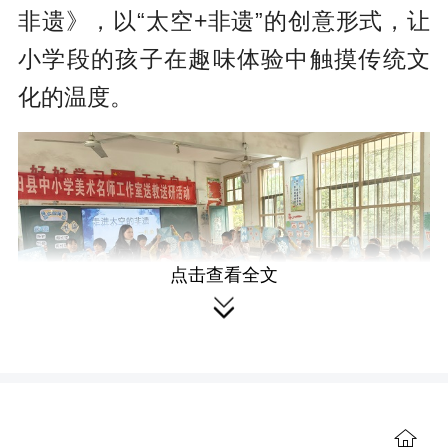
非遗》，以“太空+非遗”的创意形式，让
小学段的孩子在趣味体验中触摸传统文
化的温度。
点击查看全文

朱梅带来的《吹塑纸版画——年年
有余》，从“画稿、制版、涂色、拓印”四
